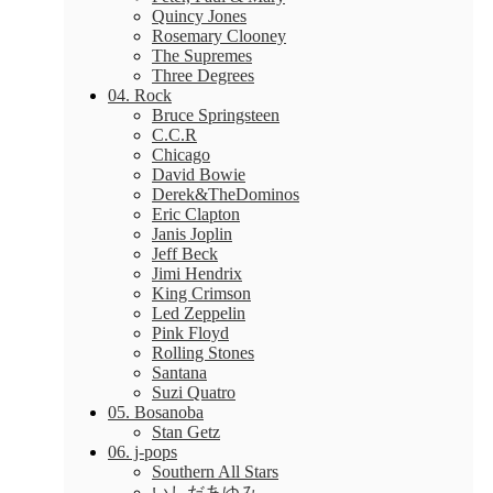
Quincy Jones
Rosemary Clooney
The Supremes
Three Degrees
04. Rock
Bruce Springsteen
C.C.R
Chicago
David Bowie
Derek&TheDominos
Eric Clapton
Janis Joplin
Jeff Beck
Jimi Hendrix
King Crimson
Led Zeppelin
Pink Floyd
Rolling Stones
Santana
Suzi Quatro
05. Bosanoba
Stan Getz
06. j-pops
Southern All Stars
いしだあゆみ