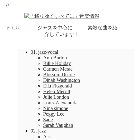
" />
♬♪♫♩。。。ジャズを中心に。。。素敵な曲を紹
介しています！
01. jazz-vocal
Ann Burton
Billie Holiday
Carmen Mcrae
Blossom Dearie
Dinah Washington
Ella Fitzgerald
Helen-Merrill
Julie London
Lorez Alexandria
Nina simone
Peggy Lee
Sade
Sarah Vaughan
02. jazz
A～