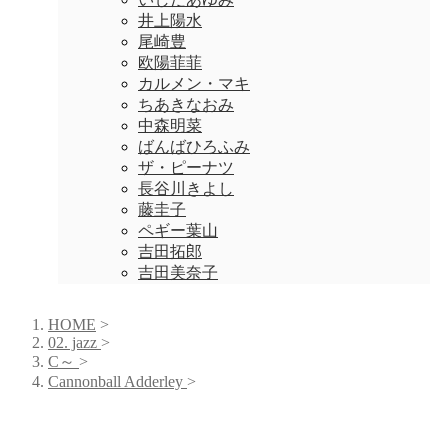
井上陽水
尾崎豊
欧陽菲菲
カルメン・マキ
ちあきなおみ
中森明菜
ばんばひろふみ
ザ・ピーナツ
長谷川きよし
藤圭子
ペギー葉山
吉田拓郎
吉田美奈子
HOME
>
02. jazz
>
C～
>
Cannonball Adderley
>