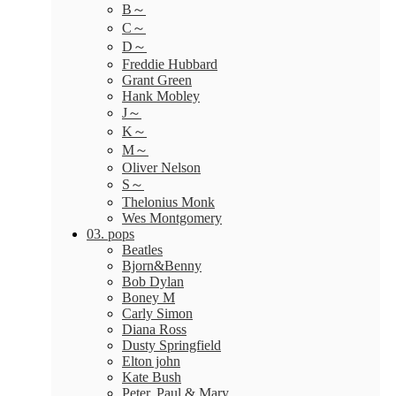
B～
C～
D～
Freddie Hubbard
Grant Green
Hank Mobley
J～
K～
M～
Oliver Nelson
S～
Thelonius Monk
Wes Montgomery
03. pops
Beatles
Bjorn&Benny
Bob Dylan
Boney M
Carly Simon
Diana Ross
Dusty Springfield
Elton john
Kate Bush
Peter, Paul & Mary