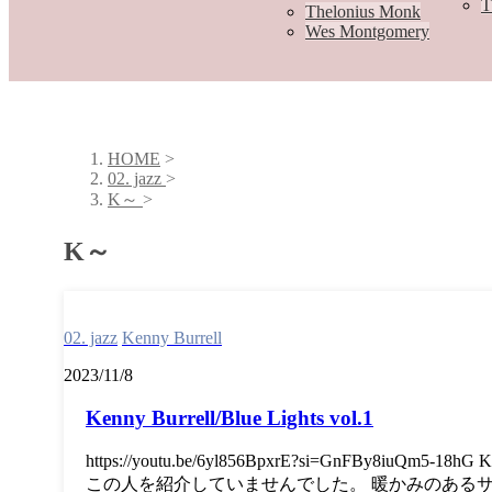
T
Thelonius Monk
Wes Montgomery
HOME
>
02. jazz
>
K～
>
K～
02. jazz
Kenny Burrell
2023/11/8
Kenny Burrell/Blue Lights vol.1
https://youtu.be/6yl856BpxrE?si=GnFBy8iuQm5-1
この人を紹介していませんでした。 暖かみのある