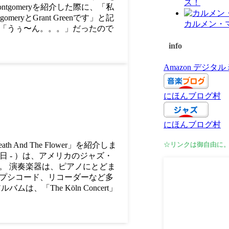
ス！
ontgomeryを紹介した際に、「私
ryとGrant Greenです」と記
カルメン・
ても「うぅ〜ん。。。」だったので
info
Amazon デジ
にほんブログ村
にほんブログ村
th And The Flower」を紹介しま
☆リンクは御自由に
年5月8日 - ）は、アメリカのジャズ・
。 演奏楽器は、ピアノにとどま
プシコード、リコーダーなど多
「The Köln Concert」