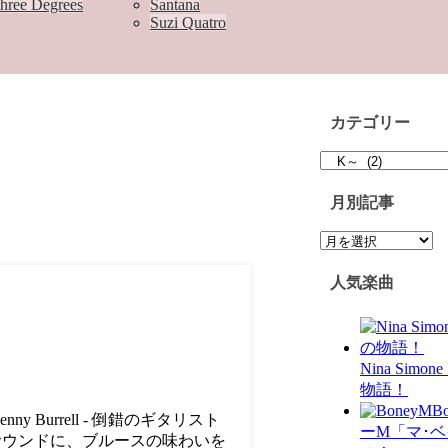
hree Degrees
Santana
Suzi Quatro
カテゴリー
カ
テ
ゴ
月別記事
リ
月
ー
別
記
人気楽曲
事
Nina Simo
物語！
B
8hG Kenny Burrell - 倒錯のギタリスト
ーM「マ･
サウンドに、ブルースの味わいを