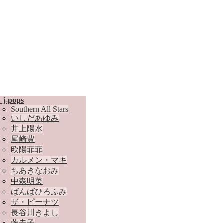
. j-pops
Southern All Stars
いしだあゆみ
井上陽水
尾崎豊
欧陽菲菲
カルメン・マキ
ちあきなおみ
中森明菜
ばんばひろふみ
ザ・ピーナツ
長谷川きよし
藤圭子