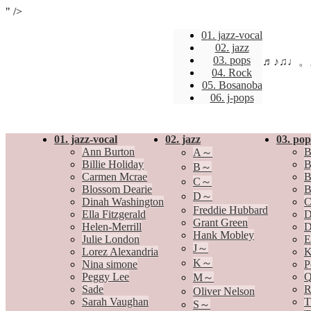
" />
01. jazz-vocal
02. jazz
03. pops
♬♪♫♩
04. Rock
05. Bosanoba
06. j-pops
01. jazz-vocal
02. jazz
03. pop
Ann Burton
B
A～
Billie Holiday
B
B～
Carmen Mcrae
B
C～
Blossom Dearie
B
D～
Dinah Washington
C
Freddie Hubbard
Ella Fitzgerald
D
Grant Green
Helen-Merrill
D
Hank Mobley
Julie London
E
J～
Lorez Alexandria
K
K～
Nina simone
P
Peggy Lee
Q
M～
Sade
R
Oliver Nelson
Sarah Vaughan
T
S～