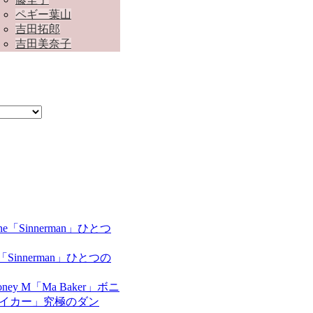
ペギー葉山
吉田拓郎
吉田美奈子
ne「Sinnerman」ひとつの
oney M「Ma Baker」ボニ
ベイカー」究極のダン