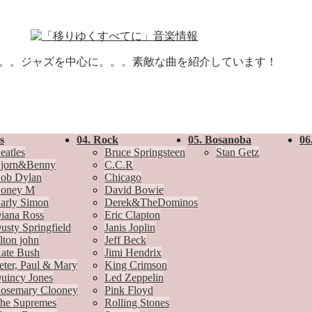
。。。ジャズを中心に。。。素敵な曲を紹介しています！
s
04. Rock
05. Bosanoba
06
eatles
Bruce Springsteen
Stan Getz
jorn&Benny
C.C.R
ob Dylan
Chicago
oney M
David Bowie
arly Simon
Derek&TheDominos
iana Ross
Eric Clapton
usty Springfield
Janis Joplin
lton john
Jeff Beck
ate Bush
Jimi Hendrix
eter, Paul & Mary
King Crimson
uincy Jones
Led Zeppelin
osemary Clooney
Pink Floyd
he Supremes
Rolling Stones