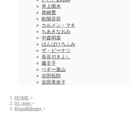
井上陽水
尾崎豊
欧陽菲菲
カルメン・マキ
ちあきなおみ
中森明菜
ばんばひろふみ
ザ・ピーナツ
長谷川きよし
藤圭子
ペギー葉山
吉田拓郎
吉田美奈子
HOME
>
03. pops
>
Bjorn&Benny
>