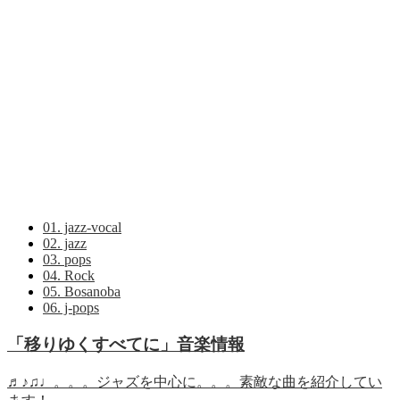
01. jazz-vocal
02. jazz
03. pops
04. Rock
05. Bosanoba
06. j-pops
「移りゆくすべてに」音楽情報
♬♪♫♩。。。ジャズを中心に。。。素敵な曲を紹介してい