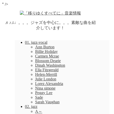
" />
♬♪♫♩。。。ジャズを中心に。。。素敵な曲を紹
介しています！
01. jazz-vocal
Ann Burton
Billie Holiday
Carmen Mcrae
Blossom Dearie
Dinah Washington
Ella Fitzgerald
Helen-Merrill
Julie London
Lorez Alexandria
Nina simone
Peggy Lee
Sade
Sarah Vaughan
02. jazz
A～