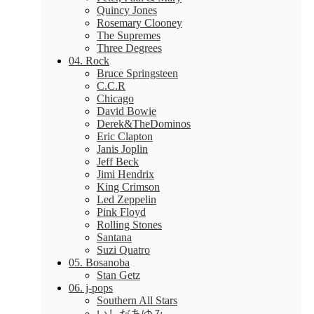
Quincy Jones
Rosemary Clooney
The Supremes
Three Degrees
04. Rock
Bruce Springsteen
C.C.R
Chicago
David Bowie
Derek&TheDominos
Eric Clapton
Janis Joplin
Jeff Beck
Jimi Hendrix
King Crimson
Led Zeppelin
Pink Floyd
Rolling Stones
Santana
Suzi Quatro
05. Bosanoba
Stan Getz
06. j-pops
Southern All Stars
いしだあゆみ