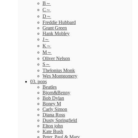
B～
C～
D～
Freddie Hubbard
Grant Green
Hank Mobley
J～
K～
M～
Oliver Nelson
S～
Thelonius Monk
Wes Montgomery
03. pops
Beatles
Bjorn&Benny
Bob Dylan
Boney M
Carly Simon
Diana Ross
Dusty Springfield
Elton john
Kate Bush
Peter, Paul & Mary