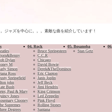
。。ジャズを中心に。。。素敵な曲を紹介しています！
s
04. Rock
05. Bosanoba
06
eatles
Bruce Springsteen
Stan Getz
jorn&Benny
C.C.R
ob Dylan
Chicago
oney M
David Bowie
arly Simon
Derek&TheDominos
iana Ross
Eric Clapton
usty Springfield
Janis Joplin
lton john
Jeff Beck
ate Bush
Jimi Hendrix
eter, Paul & Mary
King Crimson
uincy Jones
Led Zeppelin
osemary Clooney
Pink Floyd
he Supremes
Rolling Stones
hree Degrees
Santana