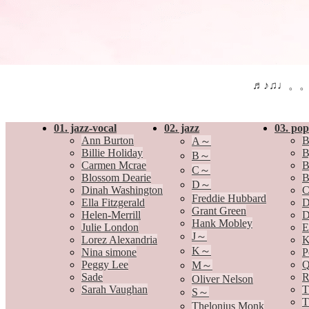
♬♪♫♩。
01. jazz-vocal
02. jazz
03. pop
Ann Burton
B
A～
Billie Holiday
B
B～
Carmen Mcrae
B
C～
Blossom Dearie
B
D～
Dinah Washington
C
Freddie Hubbard
Ella Fitzgerald
D
Grant Green
Helen-Merrill
D
Hank Mobley
Julie London
E
J～
Lorez Alexandria
K
K～
Nina simone
P
Peggy Lee
Q
M～
Sade
R
Oliver Nelson
Sarah Vaughan
T
S～
T
Thelonius Monk