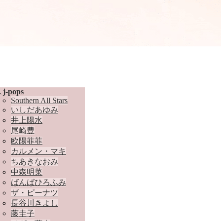
. j-pops
Southern All Stars
いしだあゆみ
井上陽水
尾崎豊
欧陽菲菲
カルメン・マキ
ちあきなおみ
中森明菜
ばんばひろふみ
ザ・ピーナツ
長谷川きよし
藤圭子