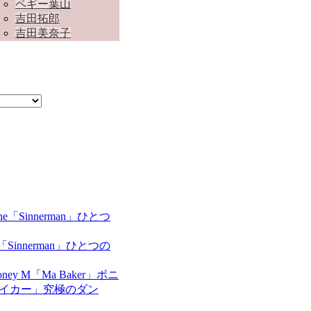
ペギー葉山
吉田拓郎
吉田美奈子
ne「Sinnerman」ひとつの
oney M「Ma Baker」ボニ
ベイカー」究極のダン