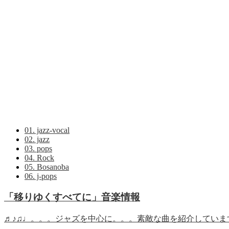
01. jazz-vocal
02. jazz
03. pops
04. Rock
05. Bosanoba
06. j-pops
「移りゆくすべてに」音楽情報
♬♪♫♩。。。ジャズを中心に。。。素敵な曲を紹介していま