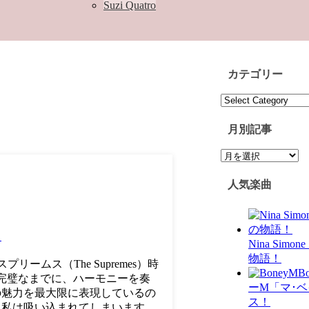
Suzi Quatro
カテゴリー
カ
テ
ゴ
月別記事
リ
月
ー
別
記
人気楽曲
事
」
Nina Simo
物語！
プリームス（The Supremes）時
B
も完璧なまでに、ハーモニーを奏
ーM「マ･
の魅力を最大限に表現しているの
ス！
と私は吸い込まれてしまいます。