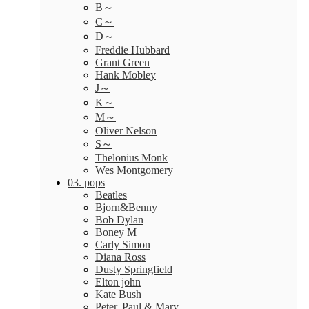
B～
C～
D～
Freddie Hubbard
Grant Green
Hank Mobley
J～
K～
M～
Oliver Nelson
S～
Thelonius Monk
Wes Montgomery
03. pops
Beatles
Bjorn&Benny
Bob Dylan
Boney M
Carly Simon
Diana Ross
Dusty Springfield
Elton john
Kate Bush
Peter, Paul & Mary