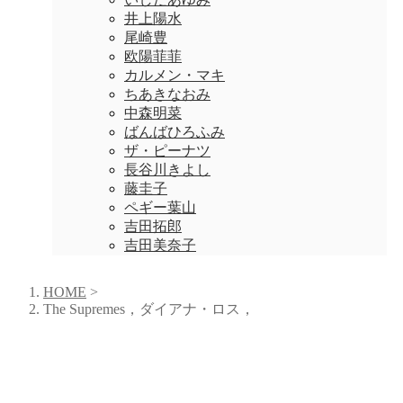
井上陽水
尾崎豊
欧陽菲菲
カルメン・マキ
ちあきなおみ
中森明菜
ばんばひろふみ
ザ・ピーナツ
長谷川きよし
藤圭子
ペギー葉山
吉田拓郎
吉田美奈子
HOME
>
The Supremes，ダイアナ・ロス，