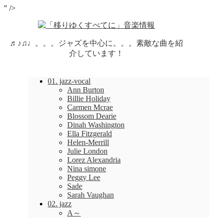
" />
♬♪♫♩。。。ジャズを中心に。。。素敵な曲を紹
介しています！
01. jazz-vocal
Ann Burton
Billie Holiday
Carmen Mcrae
Blossom Dearie
Dinah Washington
Ella Fitzgerald
Helen-Merrill
Julie London
Lorez Alexandria
Nina simone
Peggy Lee
Sade
Sarah Vaughan
02. jazz
A～