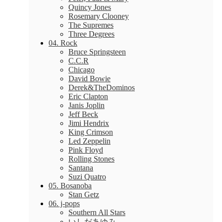
Quincy Jones
Rosemary Clooney
The Supremes
Three Degrees
04. Rock
Bruce Springsteen
C.C.R
Chicago
David Bowie
Derek&TheDominos
Eric Clapton
Janis Joplin
Jeff Beck
Jimi Hendrix
King Crimson
Led Zeppelin
Pink Floyd
Rolling Stones
Santana
Suzi Quatro
05. Bosanoba
Stan Getz
06. j-pops
Southern All Stars
いしだあゆみ