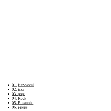
01. jazz-vocal
02. jazz
03. pops
04. Rock
05. Bosanoba
06. j-pops