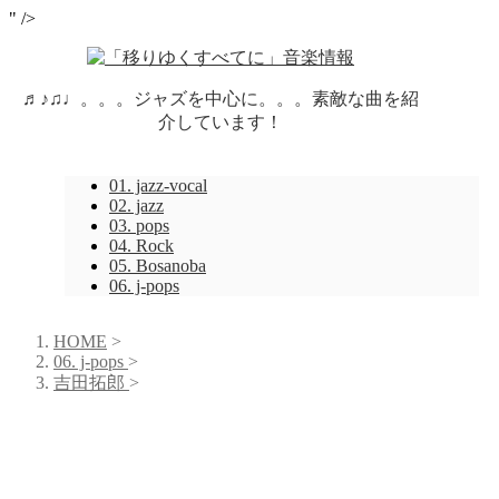
" />
♬♪♫♩。。。ジャズを中心に。。。素敵な曲を紹
介しています！
01. jazz-vocal
02. jazz
03. pops
04. Rock
05. Bosanoba
06. j-pops
HOME
>
06. j-pops
>
吉田拓郎
>