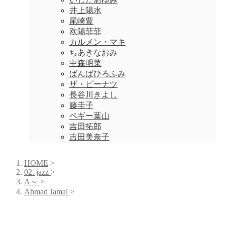
井上陽水
尾崎豊
欧陽菲菲
カルメン・マキ
ちあきなおみ
中森明菜
ばんばひろふみ
ザ・ピーナツ
長谷川きよし
藤圭子
ペギー葉山
吉田拓郎
吉田美奈子
HOME
>
02. jazz
>
A～
>
Ahmad Jamal
>