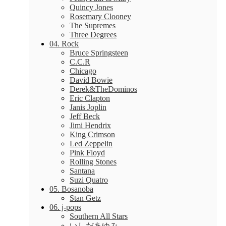
Quincy Jones
Rosemary Clooney
The Supremes
Three Degrees
04. Rock
Bruce Springsteen
C.C.R
Chicago
David Bowie
Derek&TheDominos
Eric Clapton
Janis Joplin
Jeff Beck
Jimi Hendrix
King Crimson
Led Zeppelin
Pink Floyd
Rolling Stones
Santana
Suzi Quatro
05. Bosanoba
Stan Getz
06. j-pops
Southern All Stars
いしだあゆみ