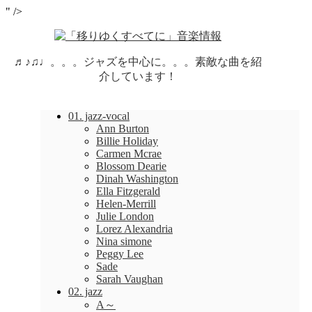
" />
♬♪♫♩。。。ジャズを中心に。。。素敵な曲を紹
介しています！
01. jazz-vocal
Ann Burton
Billie Holiday
Carmen Mcrae
Blossom Dearie
Dinah Washington
Ella Fitzgerald
Helen-Merrill
Julie London
Lorez Alexandria
Nina simone
Peggy Lee
Sade
Sarah Vaughan
02. jazz
A～