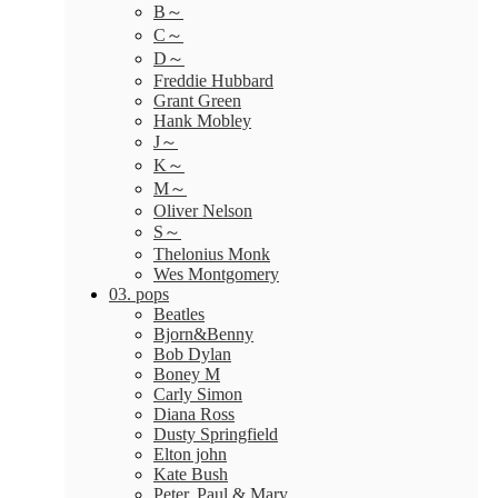
B～
C～
D～
Freddie Hubbard
Grant Green
Hank Mobley
J～
K～
M～
Oliver Nelson
S～
Thelonius Monk
Wes Montgomery
03. pops
Beatles
Bjorn&Benny
Bob Dylan
Boney M
Carly Simon
Diana Ross
Dusty Springfield
Elton john
Kate Bush
Peter, Paul & Mary