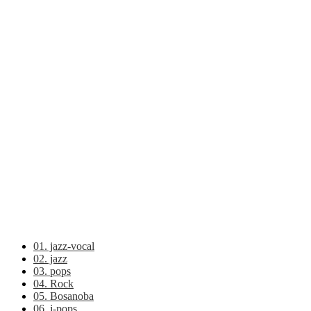
01. jazz-vocal
02. jazz
03. pops
04. Rock
05. Bosanoba
06. j-pops