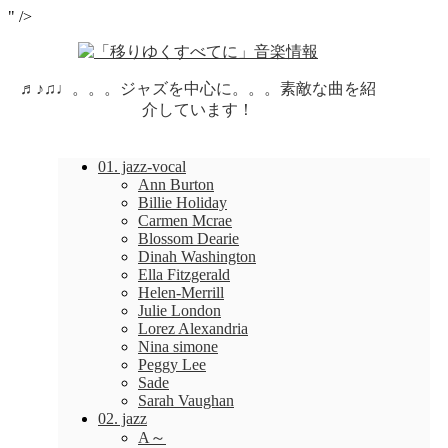
" />
♬♪♫♩。。。ジャズを中心に。。。素敵な曲を紹
介しています！
01. jazz-vocal
Ann Burton
Billie Holiday
Carmen Mcrae
Blossom Dearie
Dinah Washington
Ella Fitzgerald
Helen-Merrill
Julie London
Lorez Alexandria
Nina simone
Peggy Lee
Sade
Sarah Vaughan
02. jazz
A～