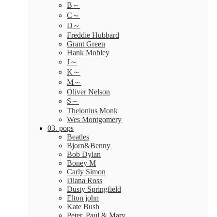
B～
C～
D～
Freddie Hubbard
Grant Green
Hank Mobley
J～
K～
M～
Oliver Nelson
S～
Thelonius Monk
Wes Montgomery
03. pops
Beatles
Bjorn&Benny
Bob Dylan
Boney M
Carly Simon
Diana Ross
Dusty Springfield
Elton john
Kate Bush
Peter, Paul & Mary