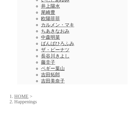
井上陽水
尾崎豊
欧陽菲菲
カルメン・マキ
ちあきなおみ
中森明菜
ばんばひろふみ
ザ・ピーナツ
長谷川きよし
藤圭子
ペギー葉山
吉田拓郎
吉田美奈子
HOME
>
Happenings