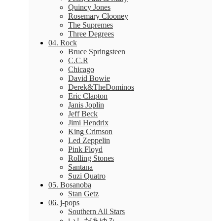
Quincy Jones
Rosemary Clooney
The Supremes
Three Degrees
04. Rock
Bruce Springsteen
C.C.R
Chicago
David Bowie
Derek&TheDominos
Eric Clapton
Janis Joplin
Jeff Beck
Jimi Hendrix
King Crimson
Led Zeppelin
Pink Floyd
Rolling Stones
Santana
Suzi Quatro
05. Bosanoba
Stan Getz
06. j-pops
Southern All Stars
いしだあゆみ