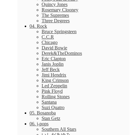
Quincy Jones
Rosemary Clooney
The Supremes
Three Degrees
04. Rock
Bruce Springsteen
C.C.R
Chicago
David Bowie
Derek&TheDominos
Eric Clapton
Janis Joplin
Jeff Beck
Jimi Hendrix
King Crimson
Led Zeppelin
Pink Floyd
Rolling Stones
Santana
Suzi Quatro
05. Bosanoba
Stan Getz
06. j-pops
Southern All Stars
いしだあゆみ