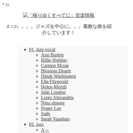
" />
♬♪♫♩。。。ジャズを中心に。。。素敵な曲を紹
介しています！
01. jazz-vocal
Ann Burton
Billie Holiday
Carmen Mcrae
Blossom Dearie
Dinah Washington
Ella Fitzgerald
Helen-Merrill
Julie London
Lorez Alexandria
Nina simone
Peggy Lee
Sade
Sarah Vaughan
02. jazz
A～