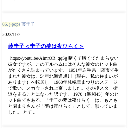
06. j-pops
藤圭子
2023/11/7
藤圭子＜圭子の夢は夜ひらく＞
https://youtu.be/AImrOR_qqSg 暗くて暗くてたまらない
彼女ですが、このアルバムにはそんな彼女のヒット曲
がたくさん詰まっています。 1951年岩手県一関市で生
まれた彼女は、54年北海道旭川（現在、私の住まいが
あります）へ転居し、1968年札幌雪まつりのステージ
で歌い、スカウトされ上京しました。その後スター街
道を走ることになった訳です。 1970（昭和45）年のヒ
ット曲でもある、「圭子の夢は夜ひらく」は、もとも
と園まりさんが「夢は夜ひらく」として、唄っていま
した。 とて ...