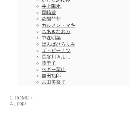
井上陽水
尾崎豊
欧陽菲菲
カルメン・マキ
ちあきなおみ
中森明菜
ばんばひろふみ
ザ・ピーナツ
長谷川きよし
藤圭子
ペギー葉山
吉田拓郎
吉田美奈子
HOME
>
j-pops