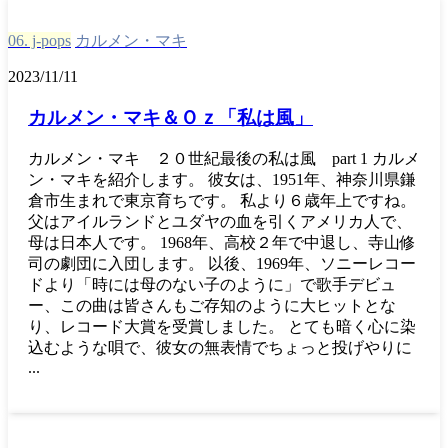
06. j-pops
カルメン・マキ
2023/11/11
カルメン・マキ＆Ｏｚ「私は風」
カルメン・マキ ２０世紀最後の私は風 part 1 カルメ
ン・マキを紹介します。 彼女は、1951年、神奈川県鎌
倉市生まれで東京育ちです。 私より６歳年上ですね。
父はアイルランドとユダヤの血を引くアメリカ人で、
母は日本人です。 1968年、高校２年で中退し、寺山修
司の劇団に入団します。 以後、1969年、ソニーレコー
ドより「時には母のない子のように」で歌手デビュ
ー、この曲は皆さんもご存知のように大ヒットとな
り、レコード大賞を受賞しました。 とても暗く心に染
込むような唄で、彼女の無表情でちょっと投げやりに
...