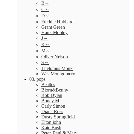
B～
C～
D～
Freddie Hubbard
Grant Green
Hank Mobley
J～
K～
M～
Oliver Nelson
S～
Thelonius Monk
Wes Montgomery
03. pops
Beatles
Bjorn&Benny
Bob Dylan
Boney M
Carly Simon
Diana Ross
Dusty Springfield
Elton john
Kate Bush
Peter, Paul & Mary