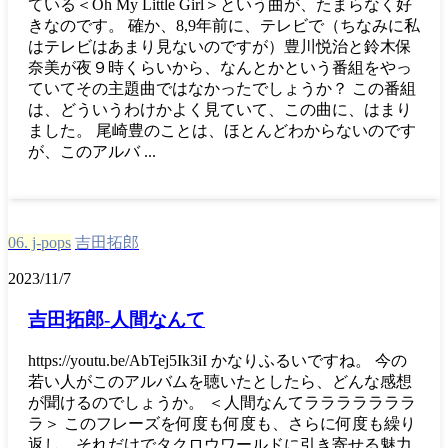
ている＜Oh My Little Girl＞という曲が、たまらなく好
きなのです。 確か、8,9年前に、テレビで（ちなみに私
はテレビはあまり見ないのですが）豊川悦治と鈴木保
奈美が夜９時くらいから、なんとかという番組をやっ
ていてその主題曲ではなかったでしょうか？ この番組
は、どういうわけかよく見ていて、この曲に、はまり
ました。 尾崎豊のことは、ほとんどわからないのです
が、このアルバ ...
06. j-pops
吉田拓郎
2023/11/7
吉田拓郎-人間なんて
https://youtu.be/AbTej5Ik3iI かなりふるいですね。 今の
若い人がこのアルバムを聴いたとしたら、どんな感想
が聞けるのでしょうか。 ＜人間なんてラララララララ
ラ＞ このフレーズを何度も何度も、さらに何度も繰り
返し、それだけでタクロウワールドに引き寄せる魅力