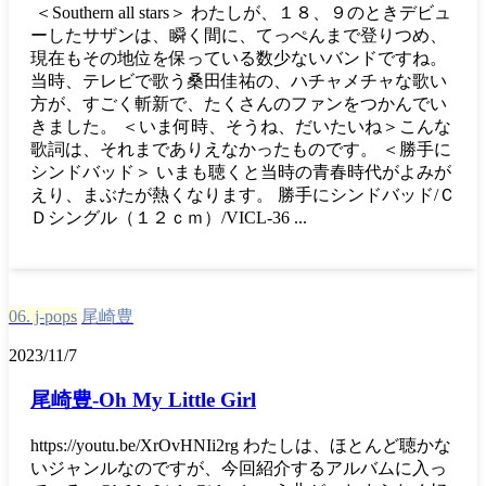
＜Southern all stars＞ わたしが、１８、９のときデビュ
ーしたサザンは、瞬く間に、てっぺんまで登りつめ、
現在もその地位を保っている数少ないバンドですね。
当時、テレビで歌う桑田佳祐の、ハチャメチャな歌い
方が、すごく斬新で、たくさんのファンをつかんでい
きました。 ＜いま何時、そうね、だいたいね＞こんな
歌詞は、それまでありえなかったものです。 ＜勝手に
シンドバッド＞ いまも聴くと当時の青春時代がよみが
えり、まぶたが熱くなります。 勝手にシンドバッド/Ｃ
Ｄシングル（１２ｃｍ）/VICL-36 ...
06. j-pops
尾崎豊
2023/11/7
尾崎豊-Oh My Little Girl
https://youtu.be/XrOvHNIi2rg わたしは、ほとんど聴かな
いジャンルなのですが、今回紹介するアルバムに入っ