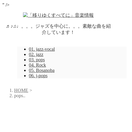
" />
♬♪♫♩。。。ジャズを中心に。。。素敵な曲を紹
介しています！
01. jazz-vocal
02. jazz
03. pops
04. Rock
05. Bosanoba
06. j-pops
HOME
>
pops..