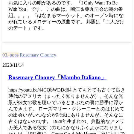
お気に入りの唄があるのです。 「I Only Want To Be
With You」です。 この曲は、岡江＆薬丸司会の朝の番
組。。。。「はなまるマーケット」のオープン時にな
がれているメロディーの原曲です。 邦題は「二人だけ
のデート」です。
03. pops
Rosemary Clooney
2023/11/14
Rosemary Clooney「Mambo Italiano」
https://youtu.be/44CQbWDDd64 とてもとても古くて良き
時代のアメリカ（まったく知りませんが）、そんな光
景が彼女の歌を聴いているとまぶたの裏に勝手に浮か
んできます。 ローズマリー・クルーニーとのはじめて
の出会いがいつなのか記憶にありませんが、そんなに
古くはないのです。 1928年生まれの、典型的なアメリ
カ美人である彼女（のちにかなりふくよかになりまし
た）は、1951年に、Come On-A My House「家においで