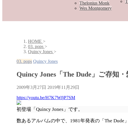
T
Thelonius Monk
Wes Montgomery
HOME
>
03. pops
>
Quincy Jones
>
03. pops
Quincy Jones
Quincy Jones「The Dude」ご
2009年3月27日
2019年11月29日
https://youtu.be/H7K7WfjP7SM
初登場「Quincy Jones」です。
数あるアルバムの中で、1981年発表の「The Dud