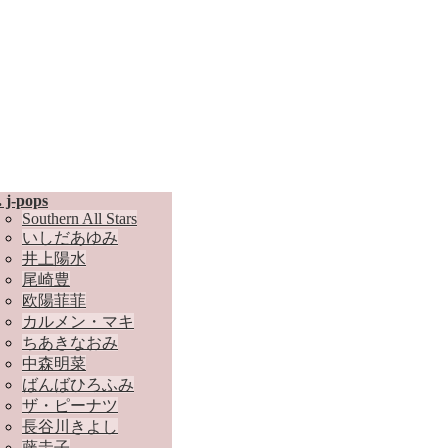
. j-pops
Southern All Stars
いしだあゆみ
井上陽水
尾崎豊
欧陽菲菲
カルメン・マキ
ちあきなおみ
中森明菜
ばんばひろふみ
ザ・ピーナツ
長谷川きよし
藤圭子