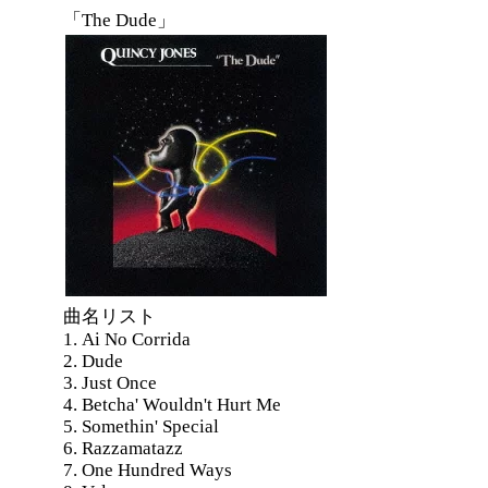
「The Dude」
曲名リスト
1. Ai No Corrida
2. Dude
3. Just Once
4. Betcha' Wouldn't Hurt Me
5. Somethin' Special
6. Razzamatazz
7. One Hundred Ways