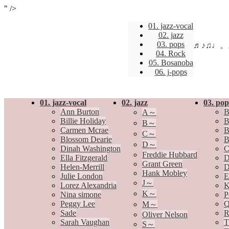
" />
01. jazz-vocal
02. jazz
03. pops
♬♪♫♩
04. Rock
05. Bosanoba
06. j-pops
01. jazz-vocal
02. jazz
03. pop
Ann Burton
B
A～
Billie Holiday
B
B～
Carmen Mcrae
B
C～
Blossom Dearie
B
D～
Dinah Washington
C
Freddie Hubbard
Ella Fitzgerald
D
Grant Green
Helen-Merrill
D
Hank Mobley
Julie London
E
J～
Lorez Alexandria
K
K～
Nina simone
P
Peggy Lee
Q
M～
Sade
R
Oliver Nelson
Sarah Vaughan
T
S～