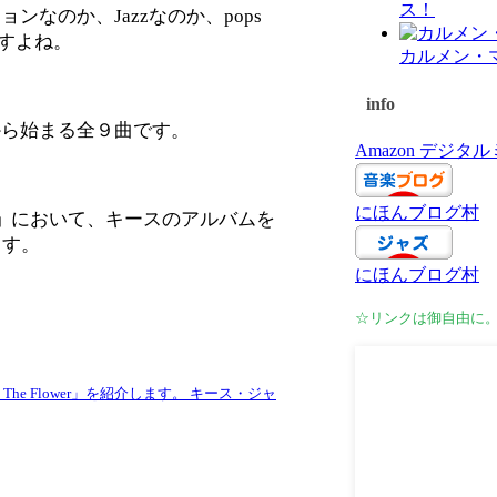
ス！
なのか、Jazzなのか、pops
ですよね。
カルメン・
info
から始まる全９曲です。
Amazon デジ
にほんブログ村
r」
において、キースのアルバムを
ます。
にほんブログ村
☆リンクは御自由に
And The Flower」を紹介します。 キース・ジャ