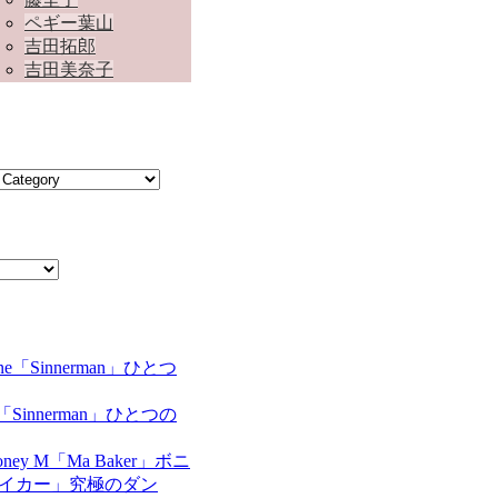
ペギー葉山
吉田拓郎
吉田美奈子
ne「Sinnerman」ひとつの
oney M「Ma Baker」ボニ
ベイカー」究極のダン