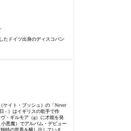
！
に活動したドイツ出身のディスコバン
 Kate Bush（ケイト・ブッシュ）の「Never
30日 - ）はイギリスの歌手で作
イヴ・ギルモア（g）に才能を発
（天使と小悪魔）でアルバム・デビュー
女独特の世界を醸し出していま