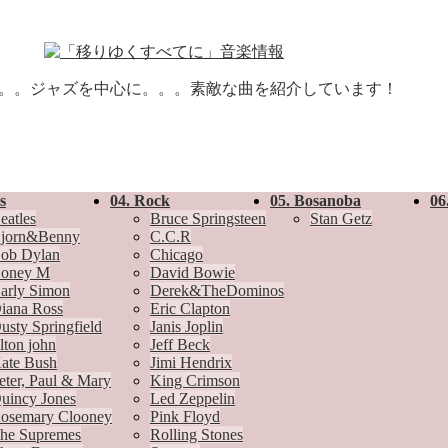
。。。ジャズを中心に。。。素敵な曲を紹介しています！
s
04. Rock
05. Bosanoba
06
eatles
Bruce Springsteen
Stan Getz
jorn&Benny
C.C.R
ob Dylan
Chicago
oney M
David Bowie
arly Simon
Derek&TheDominos
iana Ross
Eric Clapton
usty Springfield
Janis Joplin
lton john
Jeff Beck
ate Bush
Jimi Hendrix
eter, Paul & Mary
King Crimson
uincy Jones
Led Zeppelin
osemary Clooney
Pink Floyd
he Supremes
Rolling Stones