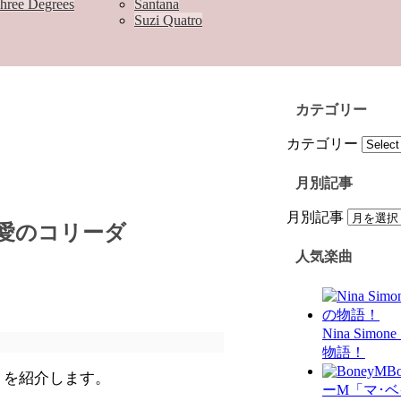
hree Degrees
Santana
Suzi Quatro
カテゴリー
カテゴリー
月別記事
月別記事
存知・愛のコリーダ
人気楽曲
Nina Simo
物語！
B
e」を紹介します。
ーM「マ･