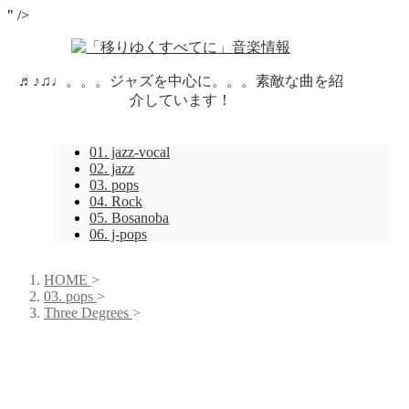
" />
♬♪♫♩。。。ジャズを中心に。。。素敵な曲を紹
介しています！
01. jazz-vocal
02. jazz
03. pops
04. Rock
05. Bosanoba
06. j-pops
HOME
>
03. pops
>
Three Degrees
>