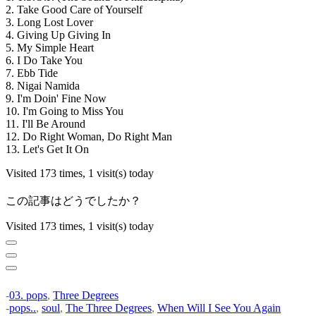
2. Take Good Care of Yourself
3. Long Lost Lover
4. Giving Up Giving In
5. My Simple Heart
6. I Do Take You
7. Ebb Tide
8. Nigai Namida
9. I'm Doin' Fine Now
10. I'm Going to Miss You
11. I'll Be Around
12. Do Right Woman, Do Right Man
13. Let's Get It On
Visited 173 times, 1 visit(s) today
この記事はどうでしたか？
Visited 173 times, 1 visit(s) today
-
03. pops
,
Three Degrees
-
pops..
,
soul
,
The Three Degrees
,
When Will I See You Again