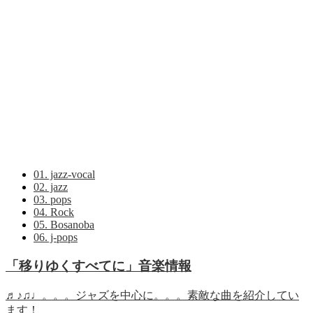
01. jazz-vocal
02. jazz
03. pops
04. Rock
05. Bosanoba
06. j-pops
「移りゆくすべてに」音楽情報
♬♪♫♩。。。ジャズを中心に。。。素敵な曲を紹介してい
ます！