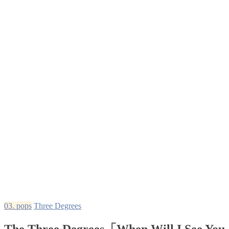
03. pops
Three Degrees
The Three Degrees「When Will I See You