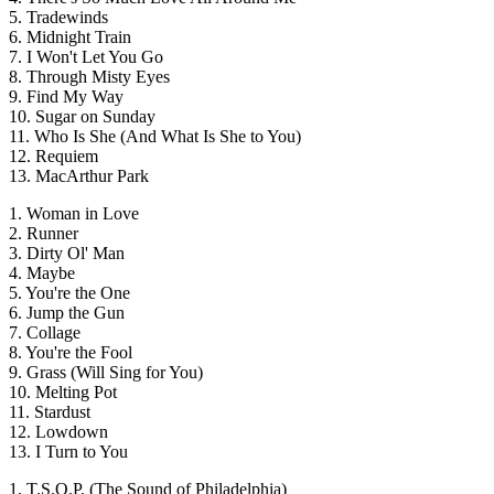
5. Tradewinds
6. Midnight Train
7. I Won't Let You Go
8. Through Misty Eyes
9. Find My Way
10. Sugar on Sunday
11. Who Is She (And What Is She to You)
12. Requiem
13. MacArthur Park
1. Woman in Love
2. Runner
3. Dirty Ol' Man
4. Maybe
5. You're the One
6. Jump the Gun
7. Collage
8. You're the Fool
9. Grass (Will Sing for You)
10. Melting Pot
11. Stardust
12. Lowdown
13. I Turn to You
1. T.S.O.P. (The Sound of Philadelphia)