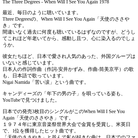
The Three Degrees - When Will I See You Again 1978
最近、毎日のように聴いています。
Three Degreesの、When Will I See You Again「天使のささや
き」です。
間違いなく過去に何度も聴いているはずなのですが、どうし
てこれほど年老いてから、感動し且つ、心に染入るのでしょ
うか。
彼女たちほど、日本で愛され人気のあった、外国グループは
いないと感じています。
日本人の作詞作曲（作詞-安井かずみ、作曲-筒美京平）の歌
も、日本語で歌っています。
Nigai Namida「苦い涙」という曲です。
キャンディーズの「年下の男の子」を唄っている姿も、
YouTubeで見つけました。
日本での発売3枚目のシングルがこのWhen Will I See You
Again「天使のささやき」です。
１９７４年に東京音楽祭世界大会で金賞を受賞し、米英日
で、1位を獲得したヒット曲です。
「天使のささやき」と並んで私が好きな曲は、日本でのファ