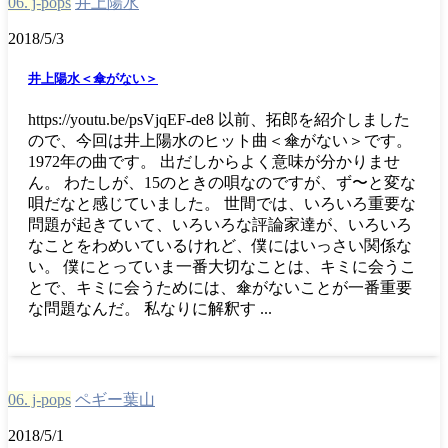
06. j-pops
井上陽水
2018/5/3
井上陽水＜傘がない＞
https://youtu.be/psVjqEF-de8 以前、拓郎を紹介しました
ので、今回は井上陽水のヒット曲＜傘がない＞です。
1972年の曲です。 出だしからよく意味が分かりませ
ん。 わたしが、15のときの唄なのですが、ず〜と変な
唄だなと感じていました。 世間では、いろいろ重要な
問題が起きていて、いろいろな評論家達が、いろいろ
なことをわめいているけれど、僕にはいっさい関係な
い。 僕にとっていま一番大切なことは、キミに会うこ
とで、キミに会うためには、傘がないことが一番重要
な問題なんだ。 私なりに解釈す ...
06. j-pops
ペギー葉山
2018/5/1