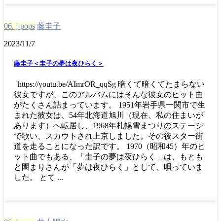
06. j-pops
藤圭子
2023/11/7
藤圭子＜圭子の夢は夜ひらく＞
https://youtu.be/AImrOR_qqSg 暗くて暗くてたまらない
彼女ですが、このアルバムにはそんな彼女のヒット曲
がたくさん詰まっています。 1951年岩手県一関市で生
まれた彼女は、54年北海道旭川（現在、私の住まいが
あります）へ転居し、1968年札幌雪まつりのステージ
で歌い、スカウトされ上京しました。その後スター街
道を走ることになった訳です。 1970（昭和45）年のヒ
ット曲でもある、「圭子の夢は夜ひらく」は、もとも
と園まりさんが「夢は夜ひらく」として、唄っていま
した。 とて ...