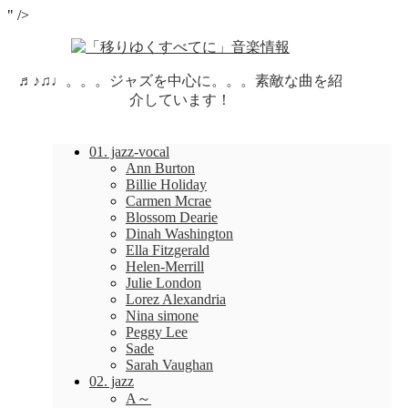
" />
♬♪♫♩。。。ジャズを中心に。。。素敵な曲を紹
介しています！
01. jazz-vocal
Ann Burton
Billie Holiday
Carmen Mcrae
Blossom Dearie
Dinah Washington
Ella Fitzgerald
Helen-Merrill
Julie London
Lorez Alexandria
Nina simone
Peggy Lee
Sade
Sarah Vaughan
02. jazz
A～