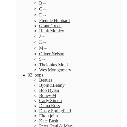
B～
C～
D～
Freddie Hubbard
Grant Green
Hank Mobley
J～
K～
M～
Oliver Nelson
S～
Thelonius Monk
Wes Montgomery
03. pops
Beatles
Bjorn&Benny
Bob Dylan
Boney M
Carly Simon
Diana Ross
Dusty Springfield
Elton john
Kate Bush
Peter, Paul & Mary