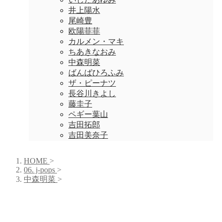
井上陽水
尾崎豊
欧陽菲菲
カルメン・マキ
ちあきなおみ
中森明菜
ばんばひろふみ
ザ・ピーナツ
長谷川きよし
藤圭子
ペギー葉山
吉田拓郎
吉田美奈子
HOME
>
06. j-pops
>
中森明菜
>