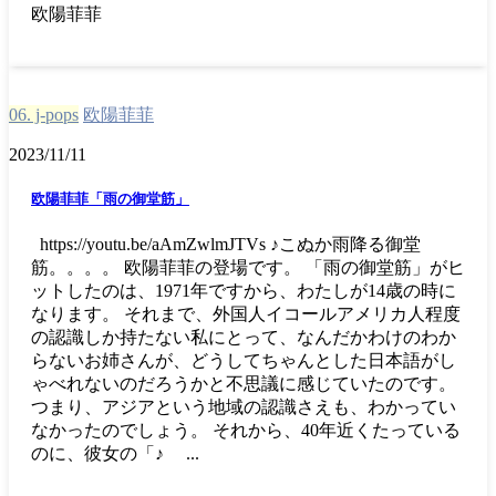
欧陽菲菲
06. j-pops
欧陽菲菲
2023/11/11
欧陽菲菲「雨の御堂筋」
https://youtu.be/aAmZwlmJTVs ♪こぬか雨降る御堂
筋。。。。 欧陽菲菲の登場です。 「雨の御堂筋」がヒ
ットしたのは、1971年ですから、わたしが14歳の時に
なります。 それまで、外国人イコールアメリカ人程度
の認識しか持たない私にとって、なんだかわけのわか
らないお姉さんが、どうしてちゃんとした日本語がし
ゃべれないのだろうかと不思議に感じていたのです。
つまり、アジアという地域の認識さえも、わかってい
なかったのでしょう。 それから、40年近くたっている
のに、彼女の「♪ ...