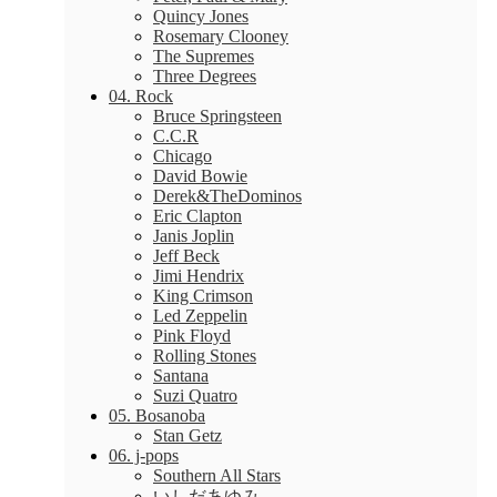
Quincy Jones
Rosemary Clooney
The Supremes
Three Degrees
04. Rock
Bruce Springsteen
C.C.R
Chicago
David Bowie
Derek&TheDominos
Eric Clapton
Janis Joplin
Jeff Beck
Jimi Hendrix
King Crimson
Led Zeppelin
Pink Floyd
Rolling Stones
Santana
Suzi Quatro
05. Bosanoba
Stan Getz
06. j-pops
Southern All Stars
いしだあゆみ