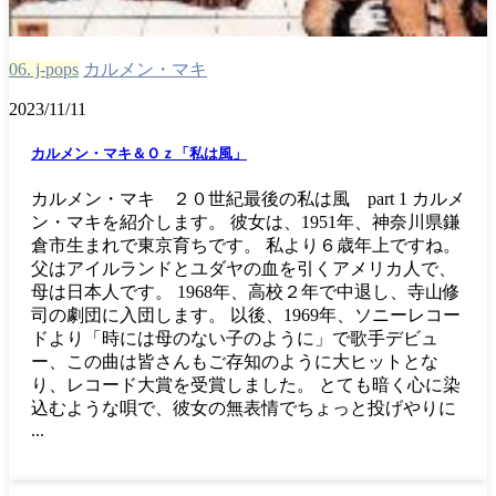
06. j-pops
カルメン・マキ
2023/11/11
カルメン・マキ＆Ｏｚ「私は風」
カルメン・マキ ２０世紀最後の私は風 part 1 カルメ
ン・マキを紹介します。 彼女は、1951年、神奈川県鎌
倉市生まれで東京育ちです。 私より６歳年上ですね。
父はアイルランドとユダヤの血を引くアメリカ人で、
母は日本人です。 1968年、高校２年で中退し、寺山修
司の劇団に入団します。 以後、1969年、ソニーレコー
ドより「時には母のない子のように」で歌手デビュ
ー、この曲は皆さんもご存知のように大ヒットとな
り、レコード大賞を受賞しました。 とても暗く心に染
込むような唄で、彼女の無表情でちょっと投げやりに
...