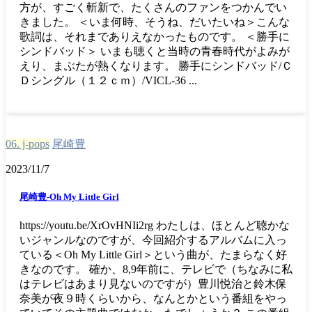
方が、すごく斬新で、たくさんのファンをつかんでい
きました。 ＜いま何時、そうね、だいたいね＞こんな
歌詞は、それまでありえなかったものです。 ＜勝手に
シンドバッド＞ いまも聴くと当時の青春時代がよみが
えり、まぶたが熱くなります。 勝手にシンドバッド/Ｃ
Ｄシングル（１２ｃｍ）/VICL-36 ...
06. j-pops
尾崎豊
2023/11/7
尾崎豊-Oh My Little Girl
https://youtu.be/XrOvHNIi2rg わたしは、ほとんど聴かな
いジャンルなのですが、今回紹介するアルバムに入っ
ている＜Oh My Little Girl＞という曲が、たまらなく好
きなのです。 確か、8,9年前に、テレビで（ちなみに私
はテレビはあまり見ないのですが）豊川悦治と鈴木保
奈美が夜９時くらいから、なんとかという番組をやっ