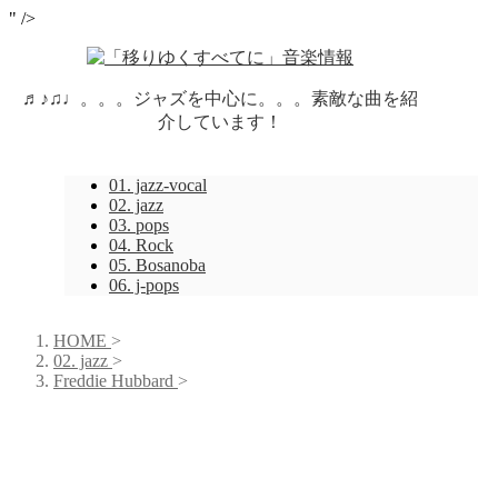
" />
♬♪♫♩。。。ジャズを中心に。。。素敵な曲を紹
介しています！
01. jazz-vocal
02. jazz
03. pops
04. Rock
05. Bosanoba
06. j-pops
HOME
>
02. jazz
>
Freddie Hubbard
>