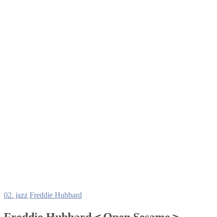
02. jazz
Freddie Hubbard
Freddie Hubbard＜Open Sesame＞