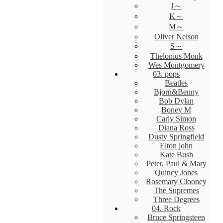
J～
K～
M～
Oliver Nelson
S～
Thelonius Monk
Wes Montgomery
03. pops
Beatles
Bjorn&Benny
Bob Dylan
Boney M
Carly Simon
Diana Ross
Dusty Springfield
Elton john
Kate Bush
Peter, Paul & Mary
Quincy Jones
Rosemary Clooney
The Supremes
Three Degrees
04. Rock
Bruce Springsteen