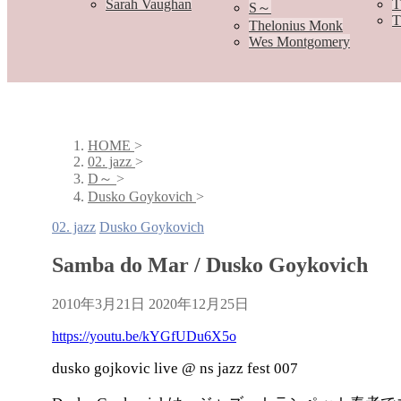
Sarah Vaughan
T
S～
T
Thelonius Monk
Wes Montgomery
HOME
>
02. jazz
>
D～
>
Dusko Goykovich
>
02. jazz
Dusko Goykovich
Samba do Mar / Dusko Goykovich
2010年3月21日
2020年12月25日
https://youtu.be/kYGfUDu6X5o
dusko gojkovic live @ ns jazz fest 007