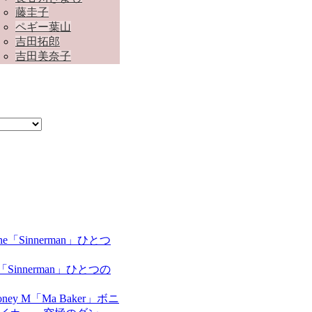
藤圭子
ペギー葉山
吉田拓郎
吉田美奈子
ne「Sinnerman」ひとつの
oney M「Ma Baker」ボニ