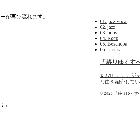
ィーが再び流れます。
01. jazz-vocal
02. jazz
03. pops
04. Rock
05. Bosanoba
06. j-pops
「移りゆくす
♬♪♫♩。。。ジ
な曲を紹介してい
© 2026 「移りゆ
ます。