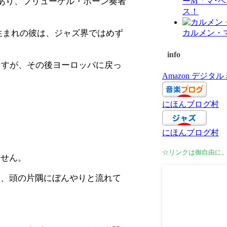
奏者であり、フリューゲル・ホーン奏者
ーM「マ･
ス！
ア生まれの彼は、ジャズ界ではめず
カルメン・
info
ますが、その後ヨーロッパに戻っ
Amazon デジ
にほんブログ村
にほんブログ村
☆リンクは御自由に
ません。
ら、頭の片隅にぼんやりと流れて