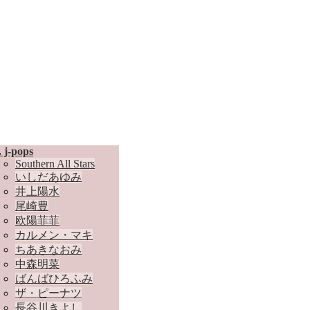
. j-pops
Southern All Stars
いしだあゆみ
井上陽水
尾崎豊
欧陽菲菲
カルメン・マキ
ちあきなおみ
中森明菜
ばんばひろふみ
ザ・ピーナツ
長谷川きよし