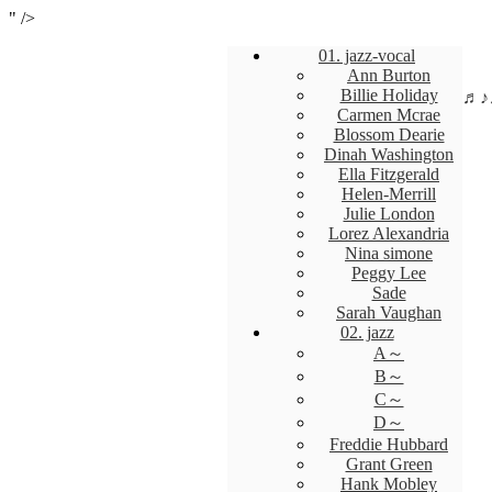
" />
01. jazz-vocal
Ann Burton
Billie Holiday
♬
Carmen Mcrae
Blossom Dearie
Dinah Washington
Ella Fitzgerald
Helen-Merrill
Julie London
Lorez Alexandria
Nina simone
Peggy Lee
Sade
Sarah Vaughan
02. jazz
A～
B～
C～
D～
Freddie Hubbard
Grant Green
Hank Mobley