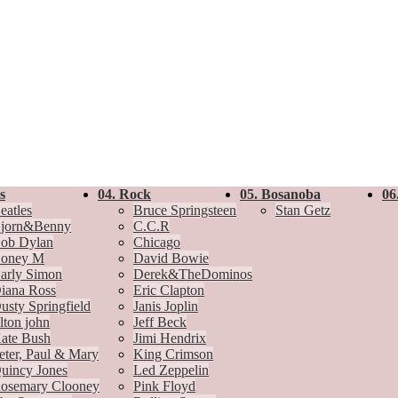
s
04. Rock
05. Bosanoba
06
eatles
Bruce Springsteen
Stan Getz
jorn&Benny
C.C.R
ob Dylan
Chicago
oney M
David Bowie
arly Simon
Derek&TheDominos
iana Ross
Eric Clapton
usty Springfield
Janis Joplin
lton john
Jeff Beck
ate Bush
Jimi Hendrix
eter, Paul & Mary
King Crimson
uincy Jones
Led Zeppelin
osemary Clooney
Pink Floyd