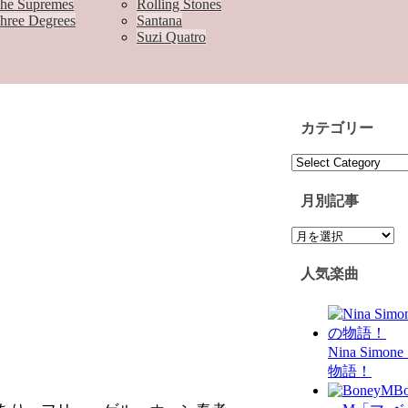
he Supremes
Rolling Stones
hree Degrees
Santana
Suzi Quatro
カテゴリー
カ
テ
ゴ
月別記事
リ
月
ー
別
記
人気楽曲
事
Nina Simo
物語！
B