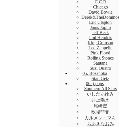
C.C.R
Chicago
David Bowie
Derek&TheDominos
Eric Clapton
Janis Joplin
Jeff Beck
Jimi Hendrix
King Crimson
Led Zeppelin
Pink Floyd
Rolling Stones
Santana
Suzi Quatro
05. Bosanoba
Stan Getz
06. j-pops
Southern All Stars
いしだあゆみ
井上陽水
尾崎豊
欧陽菲菲
カルメン・マキ
ちあきなおみ