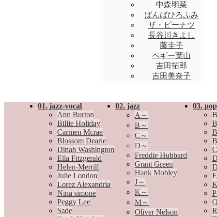
中森明菜
ばんばひろふみ
ザ・ピーナツ
長谷川きよし
藤圭子
ペギー葉山
吉田拓郎
吉田美奈子
01. jazz-vocal
02. jazz
03. pop
Ann Burton
B
A～
Billie Holiday
B
B～
Carmen Mcrae
B
C～
Blossom Dearie
B
D～
Dinah Washington
C
Freddie Hubbard
Ella Fitzgerald
D
Grant Green
Helen-Merrill
D
Hank Mobley
Julie London
E
J～
Lorez Alexandria
K
K～
Nina simone
P
Peggy Lee
Q
M～
Sade
R
Oliver Nelson