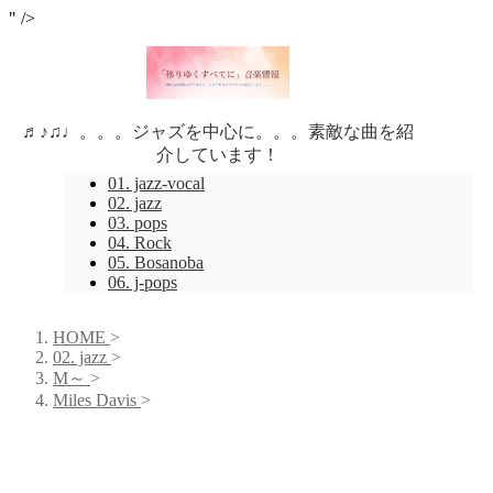
" />
♬♪♫♩。。。ジャズを中心に。。。素敵な曲を紹
介しています！
01. jazz-vocal
02. jazz
03. pops
04. Rock
05. Bosanoba
06. j-pops
HOME
>
02. jazz
>
M～
>
Miles Davis
>