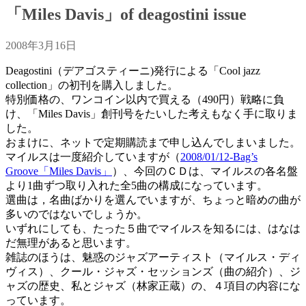
「Miles Davis」of deagostini issue
2008年3月16日
Deagostini（デアゴスティーニ)発行による「Cool jazz
collection」の初刊を購入しました。
特別価格の、ワンコイン以内で買える（490円）戦略に負
け、「Miles Davis」創刊号をたいした考えもなく手に取りま
した。
おまけに、ネットで定期購読まで申し込んでしまいました。
マイルスは一度紹介していますが（
2008/01/12-Bag’s
Groove「Miles Davis」
）、今回のＣＤは、マイルスの各名盤
より1曲ずつ取り入れた全5曲の構成になっています。
選曲は，名曲ばかりを選んでいますが、ちょっと暗めの曲が
多いのではないでしょうか。
いずれにしても、たった５曲でマイルスを知るには、はなは
だ無理があると思います。
雑誌のほうは、魅惑のジャズアーティスト（マイルス・ディ
ヴィス）、クール・ジャズ・セッションズ（曲の紹介）、ジ
ャズの歴史、私とジャズ（林家正蔵）の、４項目の内容にな
っています。