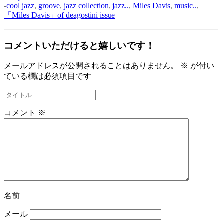
-
cool jazz
,
groove
,
jazz collection
,
jazz..
,
Miles Davis
,
music..
,
「Miles Davis」of deagostini issue
コメントいただけると嬉しいです！
メールアドレスが公開されることはありません。
※
が付い
ている欄は必須項目です
コメント
※
名前
メール